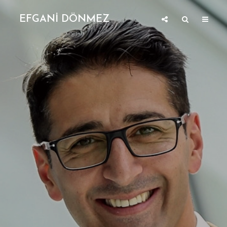
EFGANİ DÖNMEZ