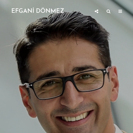
EFGANİ DÖNMEZ