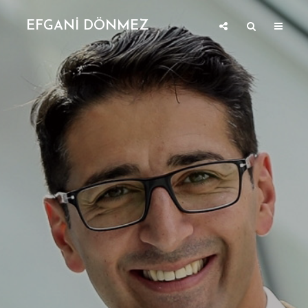
EFGANİ DÖNMEZ