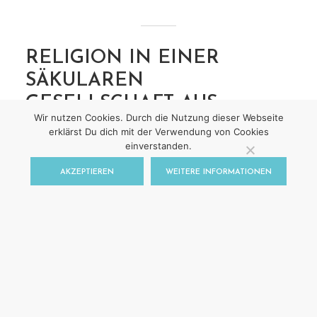
RELIGION IN EINER
SÄKULAREN
GESELLSCHAFT AUS
Wir nutzen Cookies. Durch die Nutzung dieser Webseite
MUSLIMISCHER SICHT
erklärst Du dich mit der Verwendung von Cookies
einverstanden.
Von
Efgani Dönmez
1. September 2020
AKZEPTIEREN
WEITERE INFORMATIONEN
Zunächst ist festzuhalten, dass diese
„muslimische Sicht“ keine Allgemeingültigkeit
für den Islam und für die Muslime hat,
sondern nur eine subjektive Sichtweise meiner
eigenen Erfahrungswelt, meiner persönlichen
Exegese des Islams und meinem Bestreben
nach einer differenzierten Denkweise