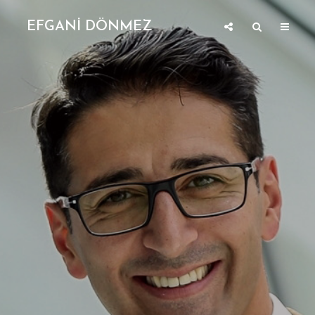
EFGANİ DÖNMEZ