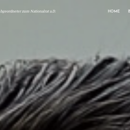
geordneter zum Nationalrat a.D.
HOME