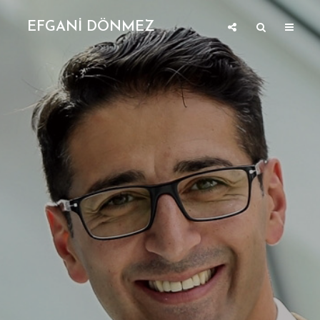
EFGANİ DÖNMEZ