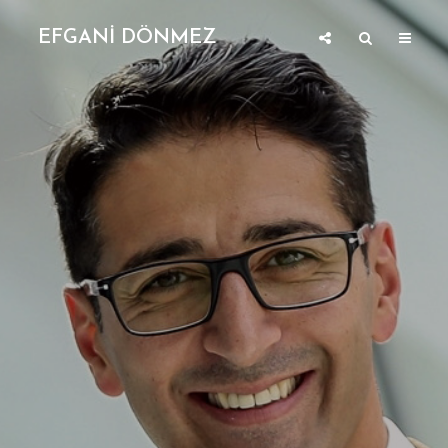
EFGANİ DÖNMEZ