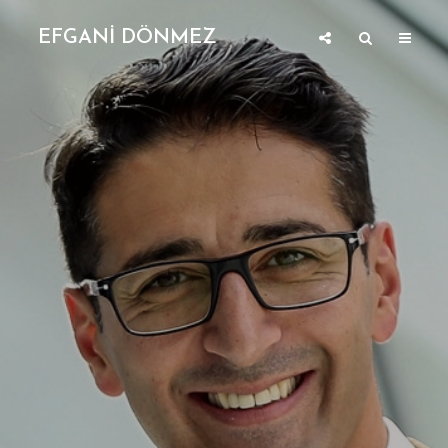
EFGANİ DÖNMEZ