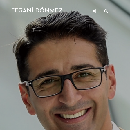
EFGANİ DÖNMEZ