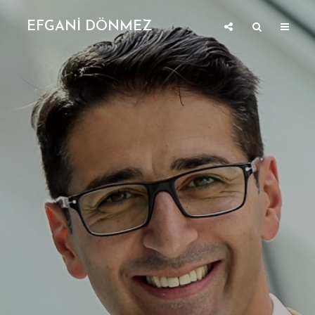
EFGANİ DÖNMEZ