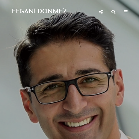
EFGANİ DÖNMEZ