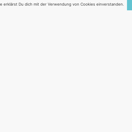
e erklärst Du dich mit der Verwendung von Cookies einverstanden.
RGIEWENDE – WI
ICH IST DIE
LICHKEIT?
27. April 2022