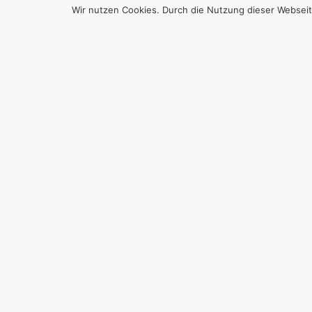
Wir nutzen Cookies. Durch die Nutzung dieser Webseit
E
ENE
WIRKL
WIRK
Von
Efgani Dönmez