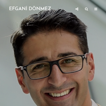
EFGANİ DÖNMEZ