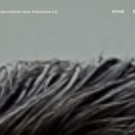
geordneter zum Nationalrat a.D.
HOME