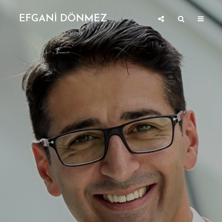
EFGANİ DÖNMEZ