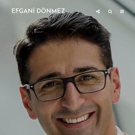
EFGANİ DÖNMEZ