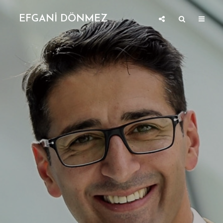
EFGANİ DÖNMEZ