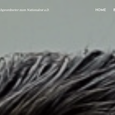
geordneter zum Nationalrat a.D.
HOME