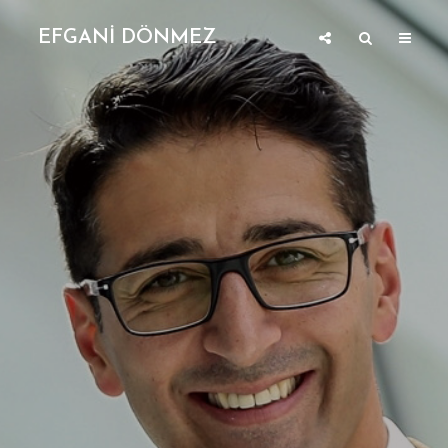
EFGANİ DÖNMEZ