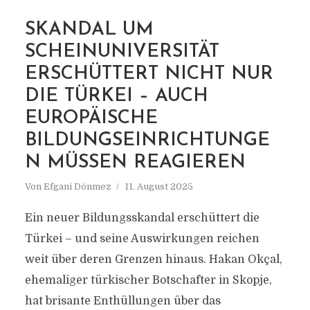
SKANDAL UM
SCHEINUNIVERSITÄT
MARKIERUNG
ERSCHÜTTERT NICHT NUR
INTERNATIONALE
DIE TÜRKEI – AUCH
BALKAN UNIVERSITÄT
EUROPÄISCHE
BILDUNGSEINRICHTUNGE
N MÜSSEN REAGIEREN
Von
Efgani Dönmez
11. August 2025
Ein neuer Bildungsskandal erschüttert die
Türkei – und seine Auswirkungen reichen
weit über deren Grenzen hinaus. Hakan Okçal,
ehemaliger türkischer Botschafter in Skopje,
hat brisante Enthüllungen über das