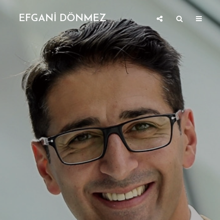
EFGANİ DÖNMEZ