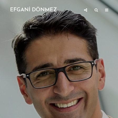
EFGANİ DÖNMEZ