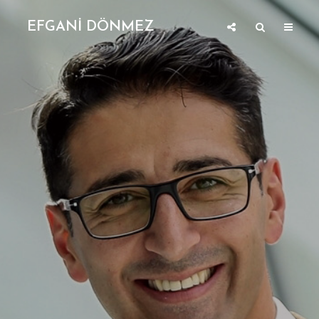
EFGANİ DÖNMEZ