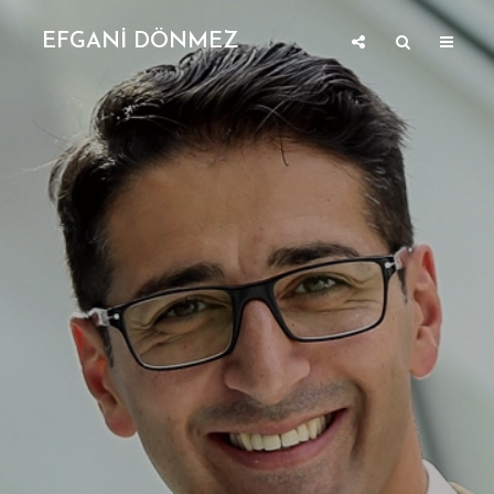
EFGANİ DÖNMEZ