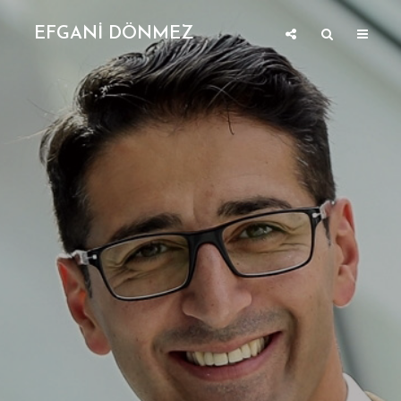
EFGANİ DÖNMEZ