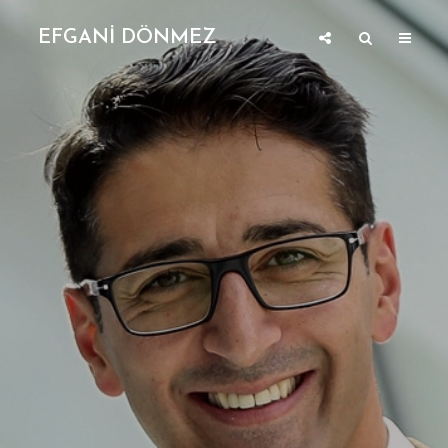
EFGANİ DÖNMEZ