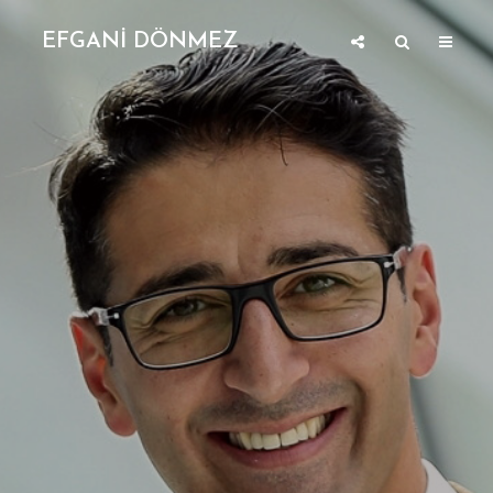
EFGANİ DÖNMEZ