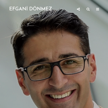
EFGANİ DÖNMEZ