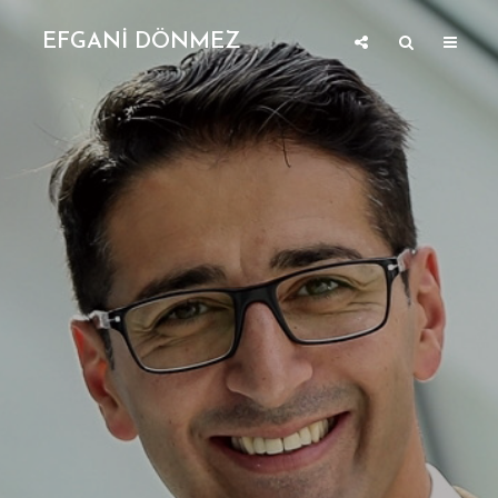
EFGANİ DÖNMEZ