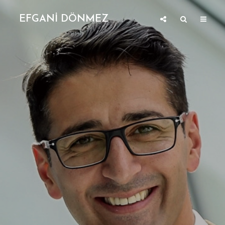
EFGANİ DÖNMEZ