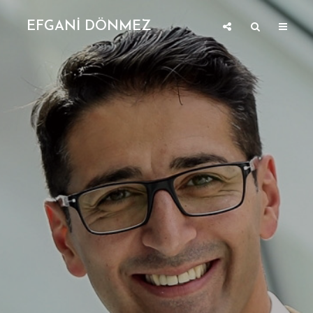
EFGANİ DÖNMEZ