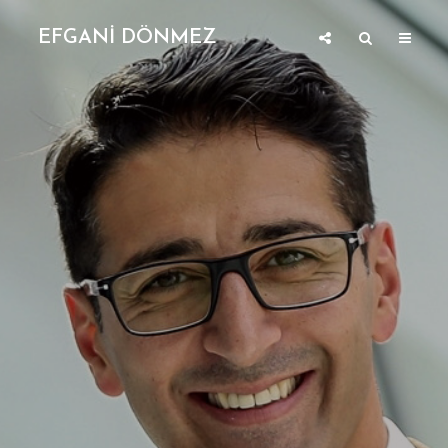
EFGANİ DÖNMEZ