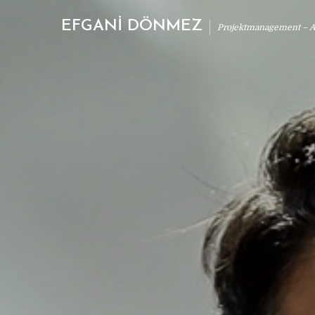
EFGANİ DÖNMEZ
Projektmanagement – Ab