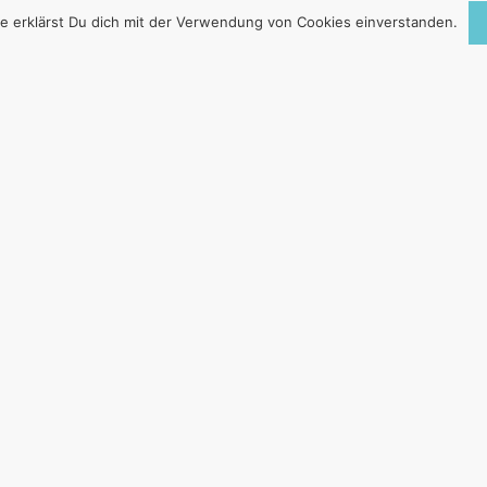
e erklärst Du dich mit der Verwendung von Cookies einverstanden.
ES GIFT
9. Juni 2016
n sich. Manche Gesellschaften sind durchdrungen davon. I
r gesprochen, außer es brennt. Vom Kindergarten bis z
auf dem Wohnungsmarkt sowie beim Weggehen ist es alltäg
 oder Straßenzeilen von homogenen Gruppen nach He