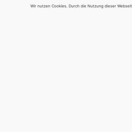
Wir nutzen Cookies. Durch die Nutzung dieser Webseit
S
STILL
Von
Efgani Dönmez
Jeder trägt es i
wird kaum darübe
Arbeitsstätten, 
Wenn Wohnblöcke