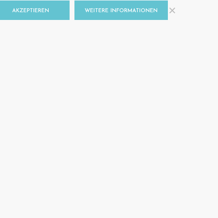
AKZEPTIEREN
WEITERE INFORMATIONEN
n der Politik
u den
liche Realität.
rkunft bewohnt