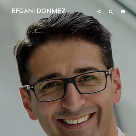
EFGANİ DÖNMEZ