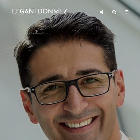
EFGANİ DÖNMEZ