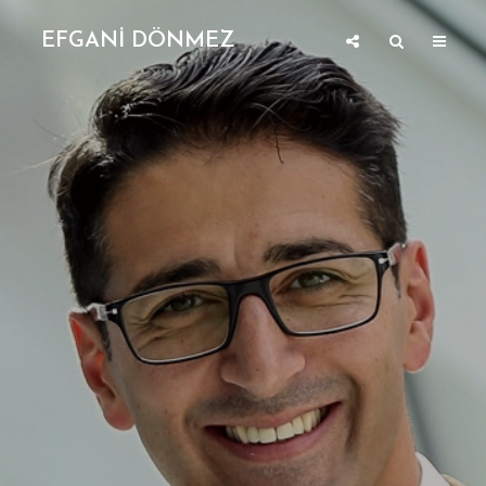
EFGANİ DÖNMEZ