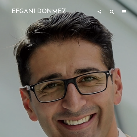
EFGANİ DÖNMEZ