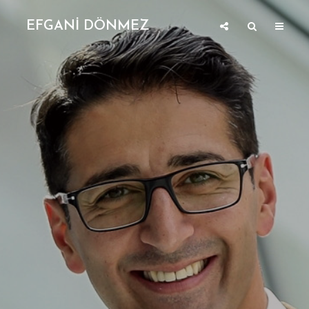
EFGANİ DÖNMEZ