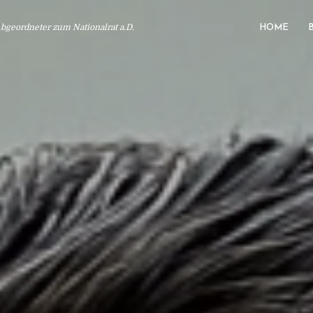
geordneter zum Nationalrat a.D.
HOME