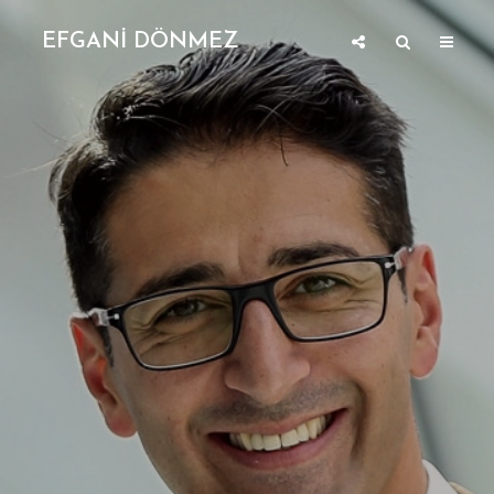
EFGANİ DÖNMEZ