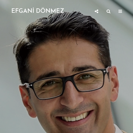
EFGANİ DÖNMEZ