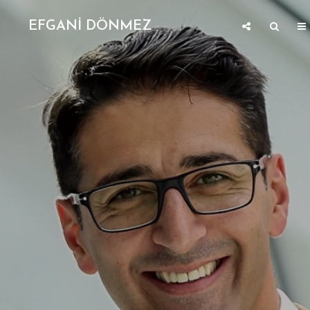
EFGANİ DÖNMEZ