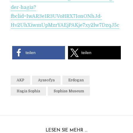
der-hagia?
fbclid=IwAR3e1R3UVoHRX7IonONhJd-
Hv2UhXiwmUpMzrYAEjPAKje7xy2lw7DzqJ5c
teilen
teilen
AKP
Ayasofya
Erdogan
Hagia Sophia
Sophias Museum
LESEN SIE MEHR ...