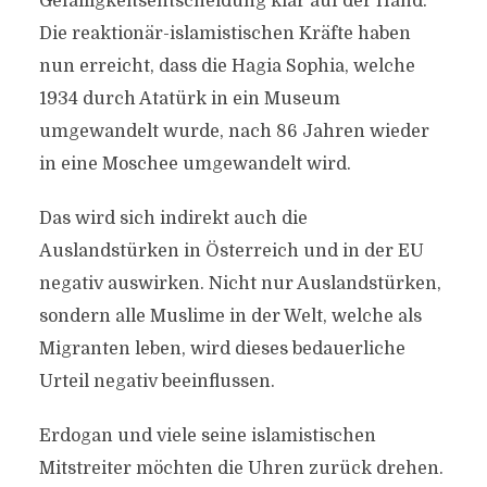
Gefälligkeitsentscheidung klar auf der Hand.
Die reaktionär-islamistischen Kräfte haben
nun erreicht, dass die Hagia Sophia, welche
HAGIA SOPHIA –
1934 durch Atatürk in ein Museum
GEFÄLLIGKEITSENTSCHEID
umgewandelt wurde, nach 86 Jahren wieder
UNG DER TÜRKISCHEN
in eine Moschee umgewandelt wird.
JUSTIZ UND EIN KNIEFALL
Das wird sich indirekt auch die
VOR ISLAMISTEN
Auslandstürken in Österreich und in der EU
negativ auswirken. Nicht nur Auslandstürken,
Von
Efgani Dönmez
20. Juli 2020
sondern alle Muslime in der Welt, welche als
Migranten leben, wird dieses bedauerliche
Urteil negativ beeinflussen.
Erdogan und viele seine islamistischen
Mitstreiter möchten die Uhren zurück drehen.