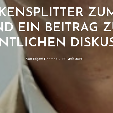
ENSPLITTER ZU
D EIN BEITRAG 
NTLICHEN DISKU
Von
Efgani Dönmez
20. Juli 2020