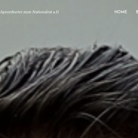
geordneter zum Nationalrat a.D.
HOME