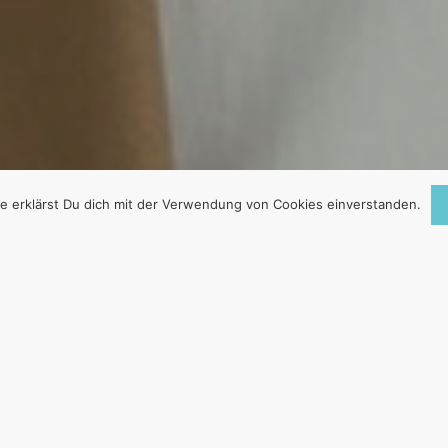
e erklärst Du dich mit der Verwendung von Cookies einverstanden.
en Überzeugung, dass sich der Islam mit seinen Imamen
rz oder lang dem Ideal annähern müssen, wo der Islam 