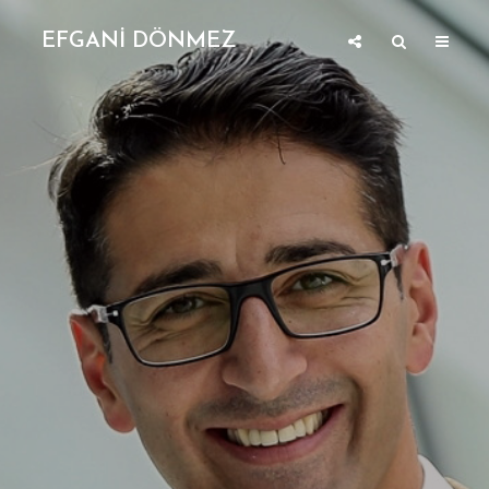
EFGANİ DÖNMEZ