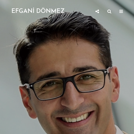
EFGANİ DÖNMEZ