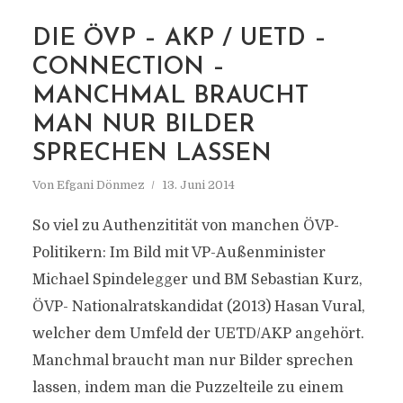
DIE ÖVP – AKP / UETD –
MARKIERUNG
CONNECTION –
INTEGRATION UND
MANCHMAL BRAUCHT
ÄUSSERES
MAN NUR BILDER
SPRECHEN LASSEN
Von
Efgani Dönmez
13. Juni 2014
So viel zu Authenzitität von manchen ÖVP-
Politikern: Im Bild mit VP-Außenminister
Michael Spindelegger und BM Sebastian Kurz,
ÖVP- Nationalratskandidat (2013) Hasan Vural,
welcher dem Umfeld der UETD/AKP angehört.
Manchmal braucht man nur Bilder sprechen
lassen, indem man die Puzzelteile zu einem