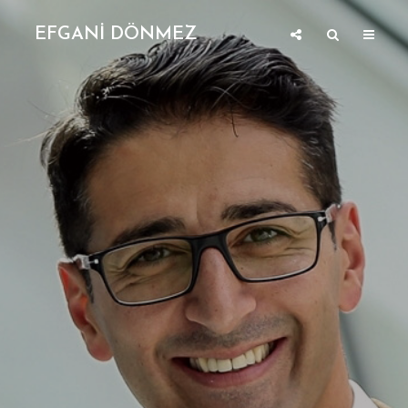
EFGANİ DÖNMEZ