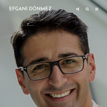
EFGANİ DÖNMEZ