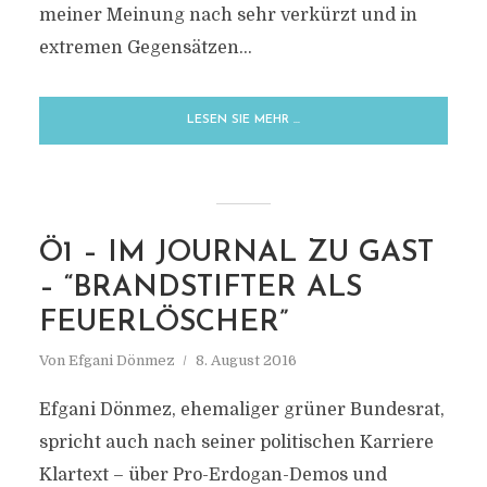
meiner Meinung nach sehr verkürzt und in
extremen Gegensätzen...
LESEN SIE MEHR …
Ö1 – IM JOURNAL ZU GAST
– “BRANDSTIFTER ALS
MARKIERUNG
FEUERLÖSCHER”
ISLAM IN ÖSTERREICH
Von
Efgani Dönmez
8. August 2016
Efgani Dönmez, ehemaliger grüner Bundesrat,
spricht auch nach seiner politischen Karriere
Klartext – über Pro-Erdogan-Demos und