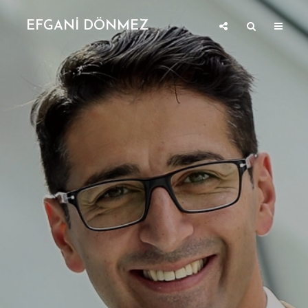
EFGANİ DÖNMEZ