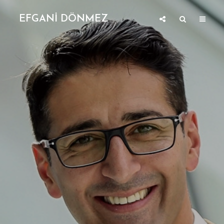
EFGANİ DÖNMEZ