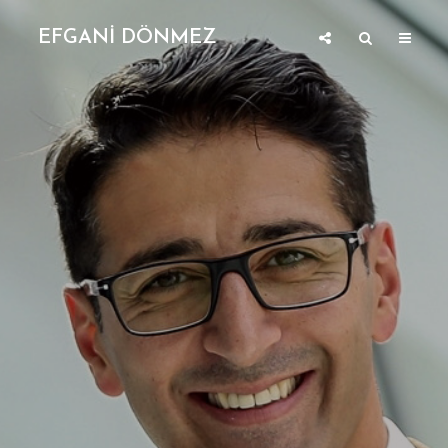
EFGANİ DÖNMEZ