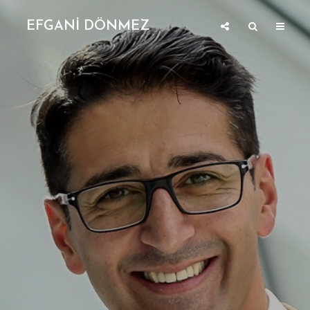
EFGANİ DÖNMEZ